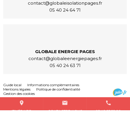
contact@globaleisolationpages.fr
05 40 24 64 71
GLOBALE ENERGIE PAGES
contact@globaleenergiepages.fr
05 40 24 63 71
Guide local
Informations complémentaires
Mentions légales
Politique de confidentialité
Gestion des cookies
place
mail
call
ITINÉRAIRE
CONTACTEZ-NOUS
05 40 25 28 90