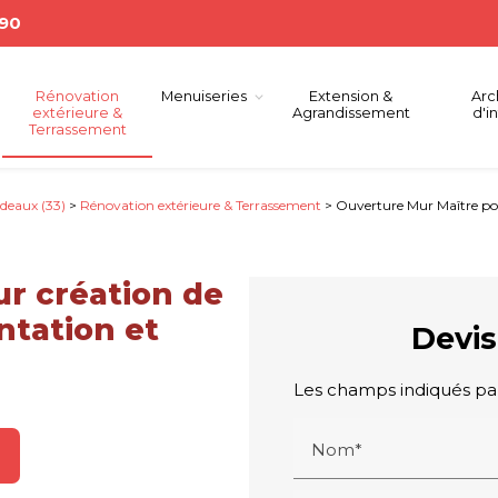
 90
Rénovation
Menuiseries
Extension &
Arc
extérieure &
Agrandissement
d'i
Terrassement
deaux (33)
>
Rénovation extérieure & Terrassement
> Ouverture Mur Maître pou
r création de
ntation et
Devis
Les champs indiqués par 
Nom*