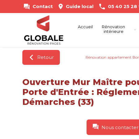
Panneau de gestion des cookies
Contact
Guide local
05 40 25 28
Accueil
Rénovation
intérieure
Retour
Rénovation appartement Bor
Ouverture Mur Maître pou
Porte d'Entrée : Régleme
Démarches (33)
Nous contacter