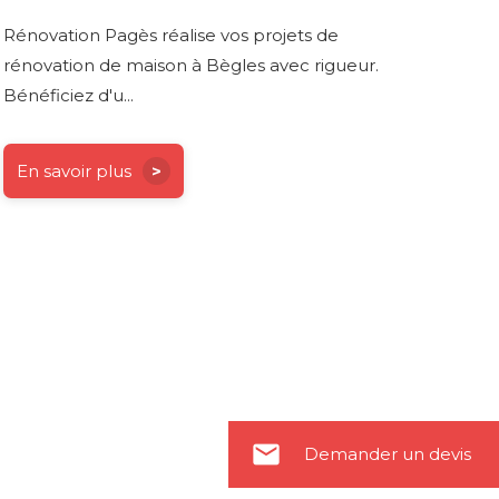
Rénovation Pagès réalise vos projets de
rénovation de maison à Bègles avec rigueur.
Bénéficiez d'u...
En savoir plus
email
Demander un devis