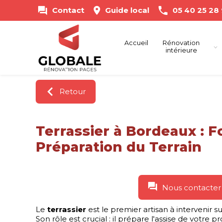
Panneau de gestion des cookies
Contact
Guide local
05 40 25 28
Accueil
Rénovation
intérieure
Retour
Terrassier à Bordeaux : F
Préparation du Terrain
Nous contacter
Le
terrassier
est le premier artisan à intervenir s
Son rôle est crucial : il prépare l'assise de votre p